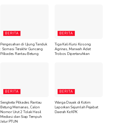
BERITA
BERITA
Pengesahan di Ujung Tanduk
Tiga Kali Kursi Kosong
: Somasi Terakhir Guncang
Agrinas, Marwah Adat
Pilkades Rantau Betung
Trobos Dipertaruhkan
BERITA
BERITA
Sengketa Pilkades Rantau
Warga Dayak di Kotim
Betung Memanas, Calon
Laporkan Sejumlah Pejabat
Nomor Urut 2 Tolak Hasil
Daerah Ke KPK
Mediasi dan Siap Tempuh
Jalur PTUN