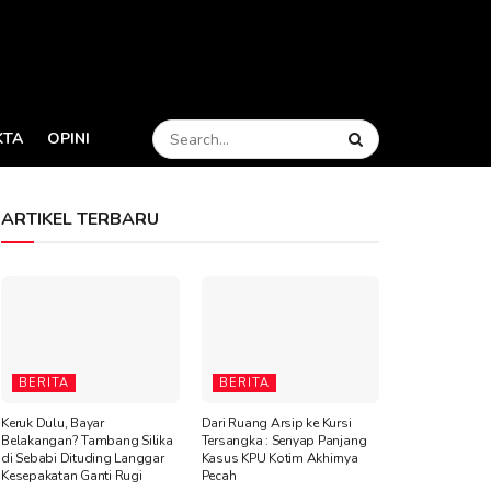
KTA
OPINI
ARTIKEL TERBARU
BERITA
BERITA
Keruk Dulu, Bayar
Dari Ruang Arsip ke Kursi
Belakangan? Tambang Silika
Tersangka : Senyap Panjang
di Sebabi Dituding Langgar
Kasus KPU Kotim Akhirnya
Kesepakatan Ganti Rugi
Pecah