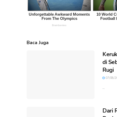
Baca Juga
Keruk
di Se
Rugi
07/08/2
...
Dari 