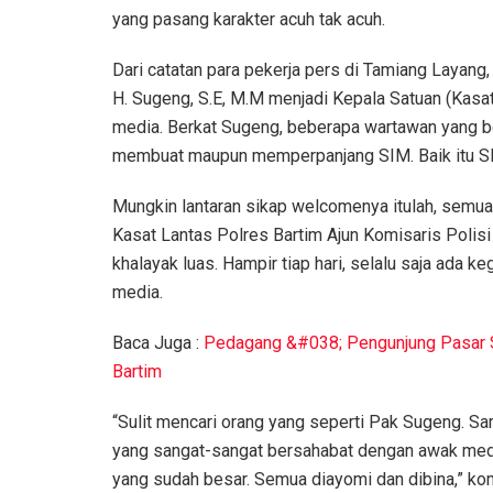
yang pasang karakter acuh tak acuh.
Dari catatan para pekerja pers di Tamiang Layang
H. Sugeng, S.E, M.M menjadi Kepala Satuan (Kasat)
media. Berkat Sugeng, beberapa wartawan yang 
membuat maupun memperpanjang SIM. Baik itu S
Mungkin lantaran sikap welcomenya itulah, semua
Kasat Lantas Polres Bartim Ajun Komisaris Polisi
khalayak luas. Hampir tiap hari, selalu saja ada k
media.
Baca Juga :
Pedagang &#038; Pengunjung Pasar S
Bartim
“Sulit mencari orang yang seperti Pak Sugeng. S
yang sangat-sangat bersahabat dengan awak med
yang sudah besar. Semua diayomi dan dibina,” kome