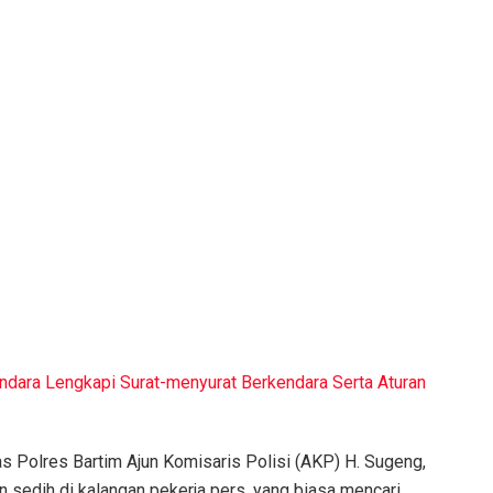
ndara Lengkapi Surat-menyurat Berkendara Serta Aturan
as Polres Bartim Ajun Komisaris Polisi (AKP) H. Sugeng,
n sedih di kalangan pekerja pers, yang biasa mencari