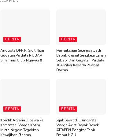
Jalur PTUN
BERITA
BERITA
Anggota DPR RI Sigit Nilai
Pemeriksaan Setempat Jadi
Gugatan Perdata PT. BAP
Babak Krusial Sengketa Lahan
Sinarmas Grup Ngawur !!!
Sebabi Dan Gugatan Perdata
104 Miliar Kepada Pejabat
Daerah
BERITA
BERITA
Konflik Agraria Dibawa ke
Jejak Sawit di Ujung Peta,
Kementan, Warga Kotim
Warga Adat Dayak Desak
Minta Negara Tegakkan
ATR/BPN Bongkar Tabir
Kewajiban Plasma
Empat HGU