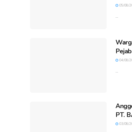
05/08/2
...
Warga
Pejab
04/08/2
...
Anggo
PT. B
03/08/2