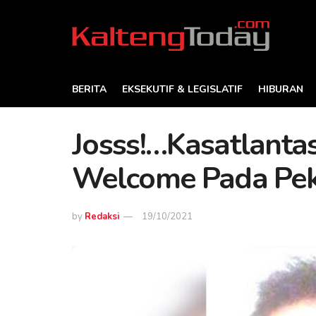
BERITA
EKSEKUTIF & LEGISLATIF
HIBURAN
Josss!…Kasatlanta
Welcome Pada Peke
by
Redaksi
19/10/2021