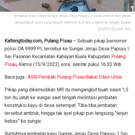
Jembatan kayu Desa Sungai Jeruju Desa Papuyu 1 yang ambruk dan pikap
pengangkut sawit yang tengah melintas ikut terjun bebas ke sungai, Kamis
(15/9/2022) sore. (Ist)
Kaltengtoday.com, Pulang Pisau
– Sebuah pikap bernomor
polisi DA 9999 PI, tercebur ke Sungai Jeruju Desa Papuyu I
Sei Pasanan Kecamatan Kahayan Kuala Kabupaten
Pulang
Pisau
, Kamis (15/9/2022) sore, sekitar pukul 16.30 Wib.
Baca juga :
ASN Pemkab Pulang Pisau Bakal Dites Urine
Pikap yang dikemudikan MR itu mengangkut buah sawit 1,5
ton itu, jatuh ke sungai saat tengah melintasi jembatan
konstruksi kayu di desa setempat. Tiba-tiba jembatan
tersebut ambruk, hingga tak ayal pikap pun langsung “terjun
bebas” ke sungai.
Runtuhnya jembatan kayu Sungai Jeruju Desa Papuyu 1 Sei