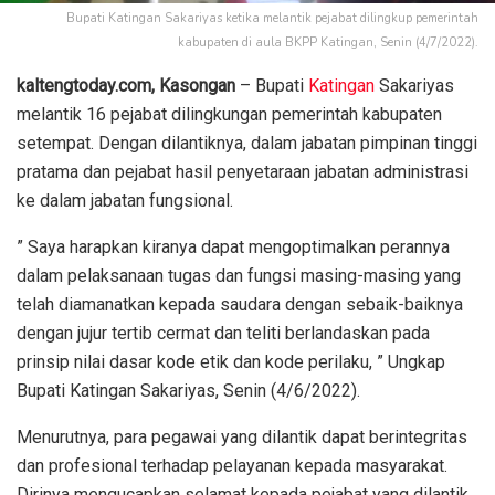
Bupati Katingan Sakariyas ketika melantik pejabat dilingkup pemerintah
kabupaten di aula BKPP Katingan, Senin (4/7/2022).
kaltengtoday.com, Kasongan
– Bupati
Katingan
Sakariyas
melantik 16 pejabat dilingkungan pemerintah kabupaten
setempat. Dengan dilantiknya, dalam jabatan pimpinan tinggi
pratama dan pejabat hasil penyetaraan jabatan administrasi
ke dalam jabatan fungsional.
” Saya harapkan kiranya dapat mengoptimalkan perannya
dalam pelaksanaan tugas dan fungsi masing-masing yang
telah diamanatkan kepada saudara dengan sebaik-baiknya
dengan jujur tertib cermat dan teliti berlandaskan pada
prinsip nilai dasar kode etik dan kode perilaku, ” Ungkap
Bupati Katingan Sakariyas, Senin (4/6/2022).
Menurutnya, para pegawai yang dilantik dapat berintegritas
dan profesional terhadap pelayanan kepada masyarakat.
Dirinya mengucapkan selamat kepada pejabat yang dilantik