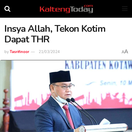
Insya Allah, Tekon Kotim
Dapat THR
A
by
Tasrifinoor
21/03/2024
A