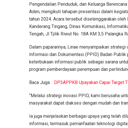
Pengendalian Penduduk, dan Keluarga Berencan
Aden, mengikuti tahapan presentasi dalam kegiat
tahun 2024. Acara tersebut diselenggarakan oleh 
Kanderang Tingang, Dinas Komunikasi, Informatika
Tengah, Jl Tjilik Riwut No. 18A KM 3,5 Palangka 
Dalam paparannya, Linae menyampaikan strategi d
Informasi dan Dokumentasi (PPID) Badan Publik
keterbukaan informasi publik sebagai sarana unt
program pemberdayaan perempuan dan perlindun
Baca Juga :
DP3APPKB Upayakan Capai Target 
“Melalui strategi inovasi PPID, kami berusaha u
masyarakat dapat diakses dengan mudah dan tran
Ia juga menjelaskan berbagai upaya yang telah 
informasi, termasuk pemanfaatan teknologi digit