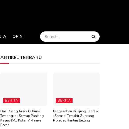
KTA
OPINI
ARTIKEL TERBARU
BERITA
BERITA
Dari Ruang Arsip ke Kursi
Pengesahan di Ujung Tanduk
Tersangka : Senyap Panjang
: Somasi Terakhir Guncang
Kasus KPU Kotim Akhirnya
Pilkades Rantau Betung
Pecah