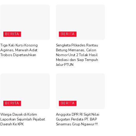
BERITA
BERITA
Tiga Kali Kursi Kosong
Sengketa Pilkades Rantau
Agrinas, Marwah Adat
Betung Memanas, Calon
Trobos Dipertaruhkan
Nomor Urut 2 Tolak Hasil
Mediasi dan Siap Tempuh
Jalur PTUN
BERITA
BERITA
Warga Dayak di Kotim
Anggota DPR RI Sigit Nilai
Laporkan Sejumlah Pejabat
Gugatan Perdata PT. BAP
Daerah Ke KPK
Sinarmas Grup Ngawur !!!