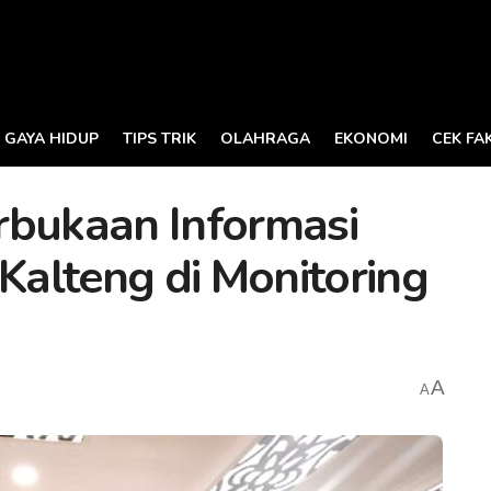
GAYA HIDUP
TIPS TRIK
OLAHRAGA
EKONOMI
CEK FA
rbukaan Informasi
alteng di Monitoring
A
A