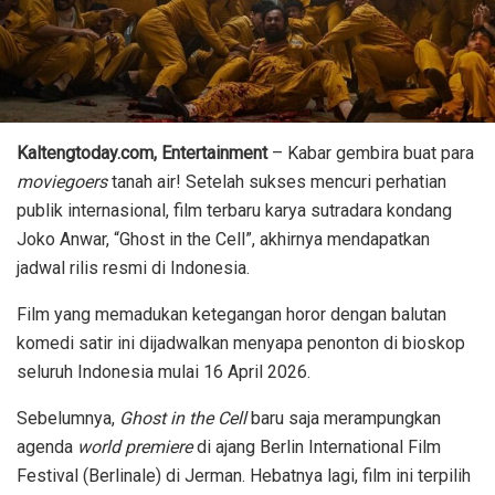
Kaltengtoday.com,
Entertainment
–
Kabar gembira buat para
moviegoers
tanah air! Setelah sukses mencuri perhatian
publik internasional, film terbaru karya sutradara kondang
Joko Anwar, “Ghost in the Cell”, akhirnya mendapatkan
jadwal rilis resmi di Indonesia.
Film yang memadukan ketegangan horor dengan balutan
komedi satir ini dijadwalkan menyapa penonton di bioskop
seluruh Indonesia mulai 16 April 2026.
Sebelumnya,
Ghost in the Cell
baru saja merampungkan
agenda
world premiere
di ajang Berlin International Film
Festival (Berlinale) di Jerman. Hebatnya lagi, film ini terpilih