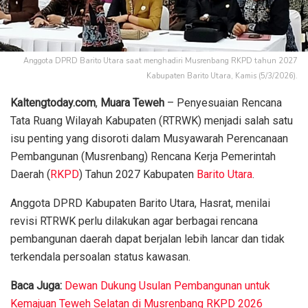
Anggota DPRD Barito Utara saat menghadiri Musrenbang RKPD tahun 2027
Kabupaten Barito Utara, Kamis (5/3/2026).
Kaltengtoday.com
,
Muara Teweh
– Penyesuaian Rencana
Tata Ruang Wilayah Kabupaten (RTRWK) menjadi salah satu
isu penting yang disoroti dalam Musyawarah Perencanaan
Pembangunan (Musrenbang) Rencana Kerja Pemerintah
Daerah (
RKPD
) Tahun 2027 Kabupaten
Barito Utara
.
Anggota DPRD Kabupaten Barito Utara, Hasrat, menilai
revisi RTRWK perlu dilakukan agar berbagai rencana
pembangunan daerah dapat berjalan lebih lancar dan tidak
terkendala persoalan status kawasan.
Baca Juga:
Dewan Dukung Usulan Pembangunan untuk
Kemajuan Teweh Selatan di Musrenbang RKPD 2026