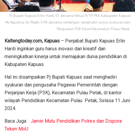
Pj Bupati Kapuas Erlin Hardi,ST.,bersama Ketua Pj TP PKK Kabupaten Kapuas
Ny.Agustina Sri Rejeki,S.Pd.,bersama rombongan menghadiri acara syukuran dan
Penguatan P3K Korwil Kecamatan Pulau Petak.
Kaltengtoday.com, Kapuas
– Penjabat Bupati Kapuas Erlin
Hardi inginkan guru harus inovasi dan kreatif dan
meningkatkan kinerja untuk memajukan dunia pendidikan di
Kabupaten Kapuas.
Hal ini disampaikan Pj Bupati Kapuas saat menghadiri
syukuran dan pengusaha Pegawai Pemerintah dengan
Perjanjian Kerja (P3K), Kecamatan Pulau Petak, di kantor
wilayah Pendidikan Kecamatan Pulau Petak, Selasa 11 Juni
2024.
Baca Juga :
Jamin Mutu Pendidikan Polres dan Dispora
Teken MoU