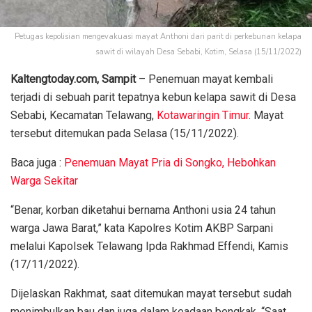
Petugas kepolisian mengevakuasi mayat Anthoni dari parit di perkebunan kelapa
sawit di wilayah Desa Sebabi, Kotim, Selasa (15/11/2022)
Kaltengtoday.com, Sampit
– Penemuan mayat kembali
terjadi di sebuah parit tepatnya kebun kelapa sawit di Desa
Sebabi, Kecamatan Telawang,
Kotawaringin Timur
. Mayat
tersebut ditemukan pada Selasa (15/11/2022).
Baca juga :
Penemuan Mayat Pria di Songko, Hebohkan
Warga Sekitar
“Benar, korban diketahui bernama Anthoni usia 24 tahun
warga Jawa Barat,” kata Kapolres Kotim AKBP Sarpani
melalui Kapolsek Telawang Ipda Rakhmad Effendi, Kamis
(17/11/2022).
Dijelaskan Rakhmat, saat ditemukan mayat tersebut sudah
menimbulkan bau dan juga dalam keadaan bengkak. “Saat