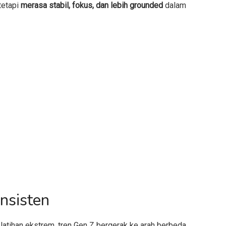
tetapi
merasa stabil, fokus, dan lebih grounded
dalam
onsisten
latihan ekstrem, tren Gen Z bergerak ke arah berbeda.