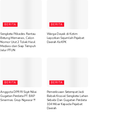
BERITA
BERITA
Sengketa Pilkades Rantau
Warga Dayak di Kotim
Betung Memanas, Calon
Laporkan Sejumlah Pejabat
Nomor Urut 2 Tolak Hasil
Daerah Ke KPK
Mediasi dan Siap Tempuh
Jalur PTUN
BERITA
BERITA
Anggota DPR RI Sigit Nilai
Pemeriksaan Setempat Jadi
Gugatan Perdata PT. BAP
Babak Krusial Sengketa Lahan
Sinarmas Grup Ngawur !!!
Sebabi Dan Gugatan Perdata
104 Miliar Kepada Pejabat
Daerah