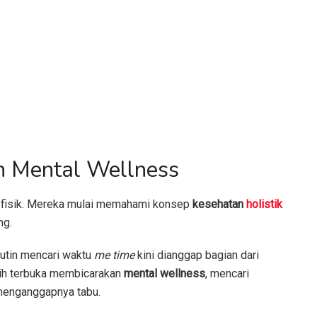
an Mental Wellness
si fisik. Mereka mulai memahami konsep
kesehatan
holistik
ng.
 rutin mencari waktu
me time
kini dianggap bagian dari
ebih terbuka membicarakan
mental wellness
, mencari
 menganggapnya tabu.