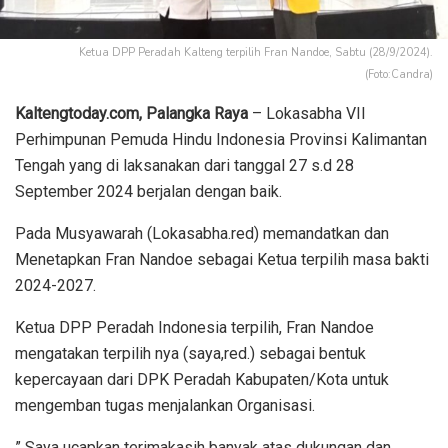
Ketua DPP Peradah Kalteng terpilih Fran Nandoe, Sabtu (28/9/2024).
(Foto:Candra)
Kaltengtoday.com, Palangka Raya
– Lokasabha VII
Perhimpunan Pemuda Hindu Indonesia Provinsi Kalimantan
Tengah yang di laksanakan dari tanggal 27 s.d 28
September 2024 berjalan dengan baik.
Pada Musyawarah (Lokasabha.red) memandatkan dan
Menetapkan Fran Nandoe sebagai Ketua terpilih masa bakti
2024-2027.
Ketua DPP Peradah Indonesia terpilih, Fran Nandoe
mengatakan terpilih nya (saya,red.) sebagai bentuk
kepercayaan dari DPK Peradah Kabupaten/Kota untuk
mengemban tugas menjalankan Organisasi.
” Saya ucapkan terimakasih banyak atas dukungan dan