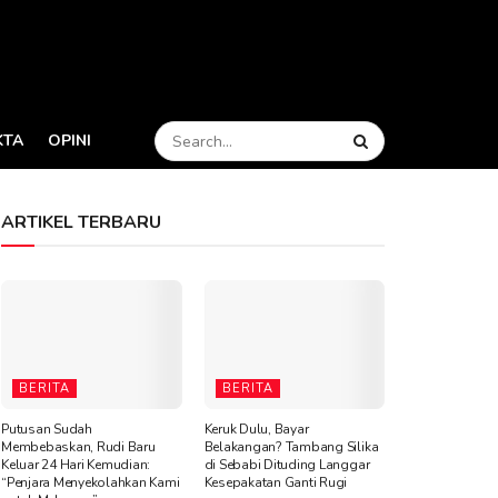
KTA
OPINI
ARTIKEL TERBARU
BERITA
BERITA
Putusan Sudah
Keruk Dulu, Bayar
Membebaskan, Rudi Baru
Belakangan? Tambang Silika
Keluar 24 Hari Kemudian:
di Sebabi Dituding Langgar
“Penjara Menyekolahkan Kami
Kesepakatan Ganti Rugi