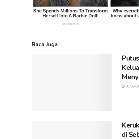
Baca Juga
Putus
Kelua
Meny
08/08/2
...
Keruk
di Se