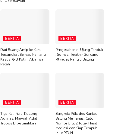
untuk Melawan”
BERITA
BERITA
Dari Ruang Arsip ke Kursi
Pengesahan di Ujung Tanduk
Tersangka : Senyap Panjang
: Somasi Terakhir Guncang
Kasus KPU Kotim Akhirnya
Pilkades Rantau Betung
Pecah
BERITA
BERITA
Tiga Kali Kursi Kosong
Sengketa Pilkades Rantau
Agrinas, Marwah Adat
Betung Memanas, Calon
Trobos Dipertaruhkan
Nomor Urut 2 Tolak Hasil
Mediasi dan Siap Tempuh
Jalur PTUN