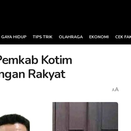
GAYA HIDUP
TIPS TRIK
OLAHRAGA
EKONOMI
CEK FA
 Pemkab Kotim
ngan Rakyat
A
A