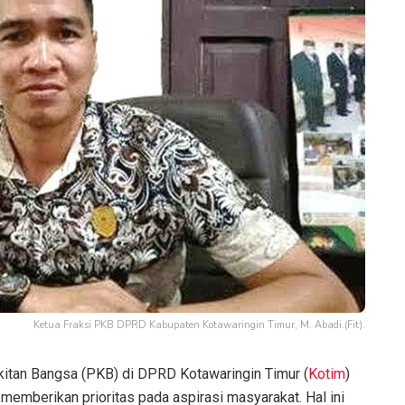
Ketua Fraksi PKB DPRD Kabupaten Kotawaringin Timur, M. Abadi.(Fit).
kitan Bangsa (PKB) di DPRD Kotawaringin Timur (
Kotim
)
emberikan prioritas pada aspirasi masyarakat. Hal ini