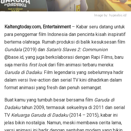
Image by: hypeabis.id/
Kaltengtoday.com,
Entertainment
– Kabar seru datang untuk
para penggemar film Indonesia dan pencinta kisah inspiratif
bertema olahraga. Rumah produksi di balik kesuksesan film
Gundala
(2019) dan
Satan’s Slaves 2: Communion
@base.id, yang juga berkolaborasi dengan Rapi Films, baru
saja merilis
first look
dari film animasi terbaru mereka:
Garuda di Dadaku
. Film legendaris yang sebelumnya hadir
dalam versi live-action dan serial TV kini dihadirkan dalam
format animasi yang fresh dan penuh semangat.
Buat kamu yang tumbuh besar bersama film
Garuda di
Dadaku
tahun 2009, termasuk sekuelnya di 2011 dan serial
TV
Keluarga Garuda di Dadaku
(2014 – 2015), kabar ini
jelas bikin nostalgia. Namun, meski membawa cerita lama,
versi animasi ini hadir dengan sentuhan modern yang bikin