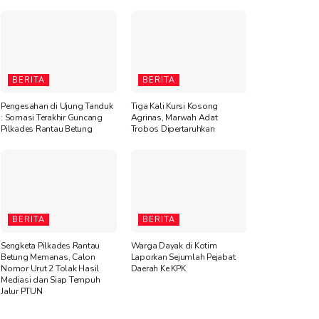
BERITA
BERITA
Pengesahan di Ujung Tanduk
Tiga Kali Kursi Kosong
: Somasi Terakhir Guncang
Agrinas, Marwah Adat
Pilkades Rantau Betung
Trobos Dipertaruhkan
BERITA
BERITA
Sengketa Pilkades Rantau
Warga Dayak di Kotim
Betung Memanas, Calon
Laporkan Sejumlah Pejabat
Nomor Urut 2 Tolak Hasil
Daerah Ke KPK
Mediasi dan Siap Tempuh
Jalur PTUN