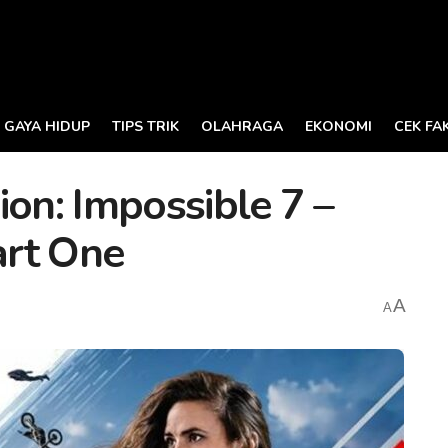
GAYA HIDUP
TIPS TRIK
OLAHRAGA
EKONOMI
CEK FA
ion: Impossible 7 –
art One
A
A