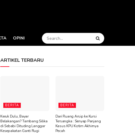
KTA
OPINI
ARTIKEL TERBARU
BERITA
BERITA
Keruk Dulu, Bayar
Dari Ruang Arsip ke Kursi
Belakangan? Tambang Silika
Tersangka : Senyap Panjang
di Sebabi Dituding Langgar
Kasus KPU Kotim Akhirnya
Kesepakatan Ganti Rugi
Pecah