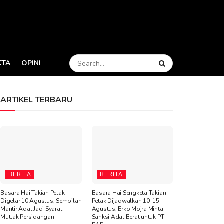
KTA
OPINI
ARTIKEL TERBARU
BERITA
BERITA
Basara Hai Takian Petak
Basara Hai Sengketa Takian
Digelar 10 Agustus, Sembilan
Petak Dijadwalkan 10–15
Mantir Adat Jadi Syarat
Agustus, Erko Mojra Minta
Mutlak Persidangan
Sanksi Adat Berat untuk PT