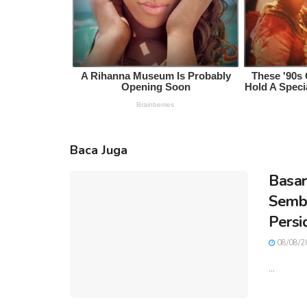
Baca Juga
Basar
Sembi
Persi
08/08/2
...