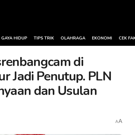
GAYA HIDUP
TIPS TRIK
OLAHRAGA
EKONOMI
CEK FA
srenbangcam di
ur Jadi Penutup. PLN
anyaan dan Usulan
A
A