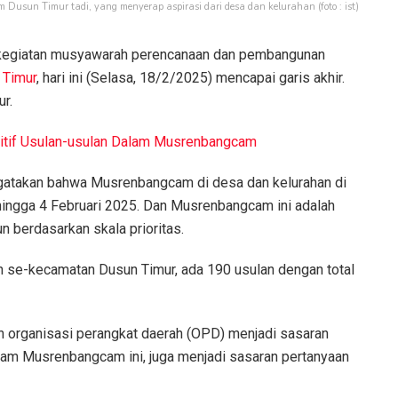
usun Timur tadi, yang menyerap aspirasi dari desa dan kelurahan (foto : ist)
kegiatan musyawarah perencanaan dan pembangunan
 Timur
, hari ini (Selasa, 18/2/2025) mencapai garis akhir.
r.
itif Usulan-usulan Dalam Musrenbangcam
takan bahwa Musrenbangcam di desa dan kelurahan di
 hingga 4 Februari 2025. Dan Musrenbangcam ini adalah
n berdasarkan skala prioritas.
an se-kecamatan Dusun Timur, ada 190 usulan dengan total
organisasi perangkat daerah (OPD) menjadi sasaran
alam Musrenbangcam ini, juga menjadi sasaran pertanyaan