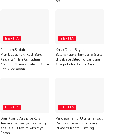
BAP
BERITA
BERITA
Putusan Sudah
Keruk Dulu, Bayar
Membebaskan, Rudi Baru
Belakangan? Tambang Silika
Keluar 24 Hari Kemudian:
di Sebabi Dituding Langgar
“Penjara Menyekolahkan Kami
Kesepakatan Ganti Rugi
untuk Melawan”
BERITA
BERITA
Dari Ruang Arsip ke Kursi
Pengesahan di Ujung Tanduk
Tersangka : Senyap Panjang
: Somasi Terakhir Guncang
Kasus KPU Kotim Akhirnya
Pilkades Rantau Betung
Pecah