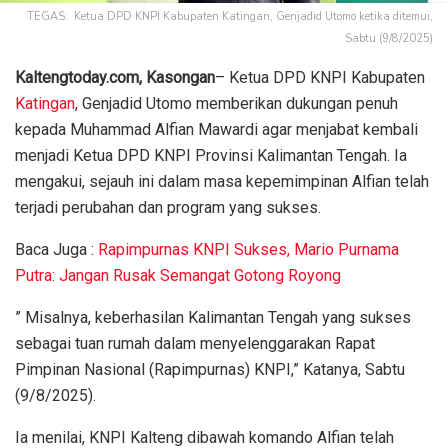
TEGAS: Ketua DPD KNPI Kabupaten Katingan, Genjadid Utomo ketika ditemui,
Sabtu (9/8/2025)
Kaltengtoday.com,
Kasongan
– Ketua DPD KNPI Kabupaten
Katingan
, Genjadid Utomo memberikan dukungan penuh
kepada Muhammad Alfian Mawardi agar menjabat kembali
menjadi Ketua DPD KNPI Provinsi Kalimantan Tengah. Ia
mengakui, sejauh ini dalam masa kepemimpinan Alfian telah
terjadi perubahan dan program yang sukses.
Baca Juga :
Rapimpurnas KNPI Sukses, Mario Purnama
Putra: Jangan Rusak Semangat Gotong Royong
” Misalnya, keberhasilan Kalimantan Tengah yang sukses
sebagai tuan rumah dalam menyelenggarakan Rapat
Pimpinan Nasional (Rapimpurnas) KNPI,” Katanya, Sabtu
(9/8/2025).
Ia menilai, KNPI Kalteng dibawah komando Alfian telah