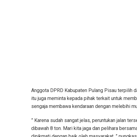
Anggota DPRD Kabupaten Pulang Pisau terpilih da
itu juga meminta kepada pihak terkait untuk me
sengaja membawa kendaraan dengan melebihi mua
” Karena sudah sangat jelas, peruntukan jalan ter
dibawah 8 ton. Mari kita jaga dan pelihara bersama
dinikmati dengan baik oleh masyarakat, ” pungka