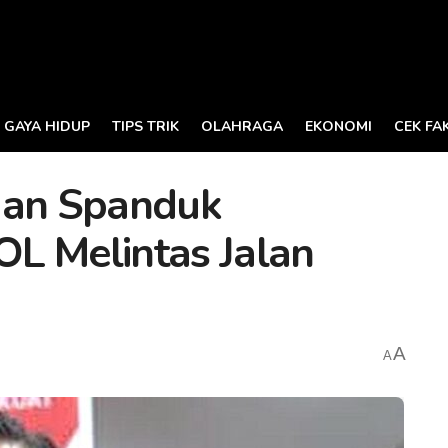
GAYA HIDUP
TIPS TRIK
OLAHRAGA
EKONOMI
CEK FA
an Spanduk
L Melintas Jalan
A
A