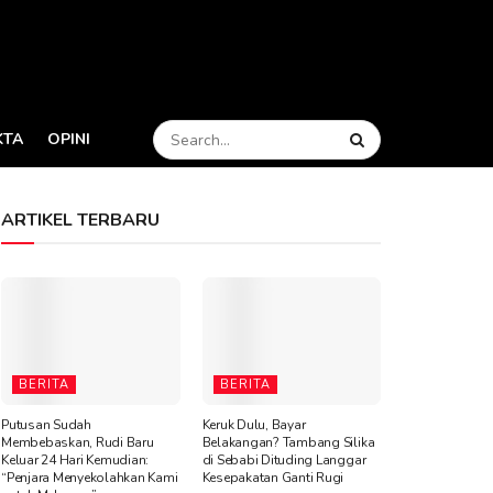
KTA
OPINI
ARTIKEL TERBARU
BERITA
BERITA
Putusan Sudah
Keruk Dulu, Bayar
Membebaskan, Rudi Baru
Belakangan? Tambang Silika
Keluar 24 Hari Kemudian:
di Sebabi Dituding Langgar
“Penjara Menyekolahkan Kami
Kesepakatan Ganti Rugi