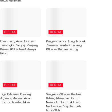
untuk Melawan”
BERITA
BERITA
Dari Ruang Arsip ke Kursi
Pengesahan di Ujung Tanduk
Tersangka : Senyap Panjang
: Somasi Terakhir Guncang
Kasus KPU Kotim Akhirnya
Pilkades Rantau Betung
Pecah
BERITA
BERITA
Tiga Kali Kursi Kosong
Sengketa Pilkades Rantau
Agrinas, Marwah Adat
Betung Memanas, Calon
Trobos Dipertaruhkan
Nomor Urut 2 Tolak Hasil
Mediasi dan Siap Tempuh
Jalur PTUN