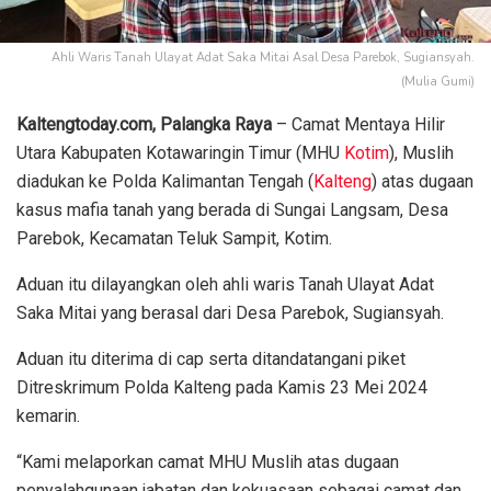
Ahli Waris Tanah Ulayat Adat Saka Mitai Asal Desa Parebok, Sugiansyah.
(Mulia Gumi)
Kaltengtoday.com, Palangka Raya
– Camat Mentaya Hilir
Utara Kabupaten Kotawaringin Timur (MHU
Kotim
), Muslih
diadukan ke Polda Kalimantan Tengah (
Kalteng
) atas dugaan
kasus mafia tanah yang berada di Sungai Langsam, Desa
Parebok, Kecamatan Teluk Sampit, Kotim.
Aduan itu dilayangkan oleh ahli waris Tanah Ulayat Adat
Saka Mitai yang berasal dari Desa Parebok, Sugiansyah.
Aduan itu diterima di cap serta ditandatangani piket
Ditreskrimum Polda Kalteng pada Kamis 23 Mei 2024
kemarin.
“Kami melaporkan camat MHU Muslih atas dugaan
penyalahgunaan jabatan dan kekuasaan sebagai camat dan