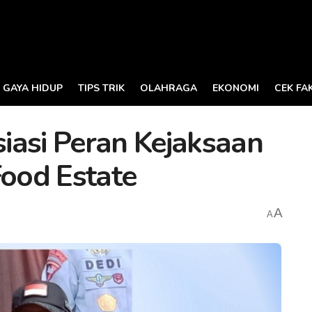
GAYA HIDUP
TIPS TRIK
OLAHRAGA
EKONOMI
CEK FA
iasi Peran Kejaksaan
ood Estate
A
A