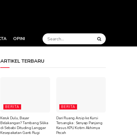
KTA
OPINI
ARTIKEL TERBARU
BERITA
BERITA
Keruk Dulu, Bayar
Dari Ruang Arsip ke Kursi
Belakangan? Tambang Silika
Tersangka : Senyap Panjang
di Sebabi Dituding Langgar
Kasus KPU Kotim Akhirnya
Kesepakatan Ganti Rugi
Pecah