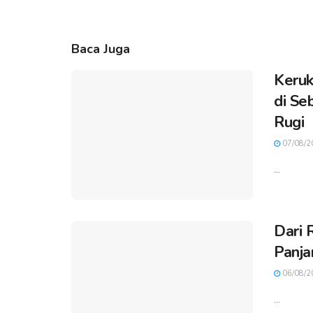
Baca Juga
Keruk
di Se
Rugi
07/08/2
...
Dari 
Panja
06/08/2
...