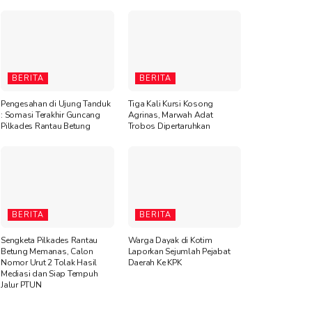
BERITA
BERITA
Pengesahan di Ujung Tanduk
Tiga Kali Kursi Kosong
: Somasi Terakhir Guncang
Agrinas, Marwah Adat
Pilkades Rantau Betung
Trobos Dipertaruhkan
BERITA
BERITA
Sengketa Pilkades Rantau
Warga Dayak di Kotim
Betung Memanas, Calon
Laporkan Sejumlah Pejabat
Nomor Urut 2 Tolak Hasil
Daerah Ke KPK
Mediasi dan Siap Tempuh
Jalur PTUN