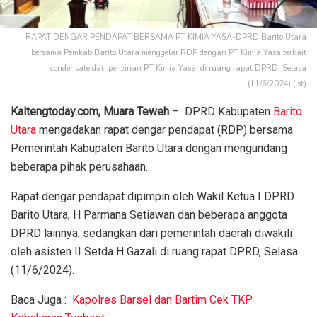
RAPAT DENGAR PENDAPAT BERSAMA PT KIMIA YASA-DPRD Barito Utara
bersama Pemkab Barito Utara menggelar RDP dengan PT Kimia Yasa terkait
condensate dan perizinan PT Kimia Yasa, di ruang rapat DPRD, Selasa
(11/6/2024).(ist)
Kaltengtoday.com, Muara Teweh
– DPRD Kabupaten
Barito
Utara
mengadakan rapat dengar pendapat (RDP) bersama
Pemerintah Kabupaten Barito Utara dengan mengundang
beberapa pihak perusahaan.
Rapat dengar pendapat dipimpin oleh Wakil Ketua I DPRD
Barito Utara, H Parmana Setiawan dan beberapa anggota
DPRD lainnya, sedangkan dari pemerintah daerah diwakili
oleh asisten II Setda H Gazali di ruang rapat DPRD, Selasa
(11/6/2024).
Baca Juga :
Kapolres Barsel dan Bartim Cek TKP