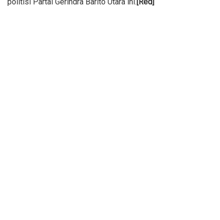
politisi Partai Gerindra Barito Utara ini.
[Red]