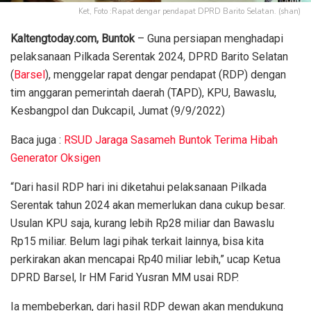
Ket, Foto :Rapat dengar pendapat DPRD Barito Selatan. (shan)
Kaltengtoday.com, Buntok
– Guna persiapan menghadapi
pelaksanaan Pilkada Serentak 2024, DPRD Barito Selatan
(
Barsel
), menggelar rapat dengar pendapat (RDP) dengan
tim anggaran pemerintah daerah (TAPD), KPU, Bawaslu,
Kesbangpol dan Dukcapil, Jumat (9/9/2022)
Baca juga :
RSUD Jaraga Sasameh Buntok Terima Hibah
Generator Oksigen
“Dari hasil RDP hari ini diketahui pelaksanaan Pilkada
Serentak tahun 2024 akan memerlukan dana cukup besar.
Usulan KPU saja, kurang lebih Rp28 miliar dan Bawaslu
Rp15 miliar. Belum lagi pihak terkait lainnya, bisa kita
perkirakan akan mencapai Rp40 miliar lebih,” ucap Ketua
DPRD Barsel, Ir HM Farid Yusran MM usai RDP.
Ia membeberkan, dari hasil RDP dewan akan mendukung