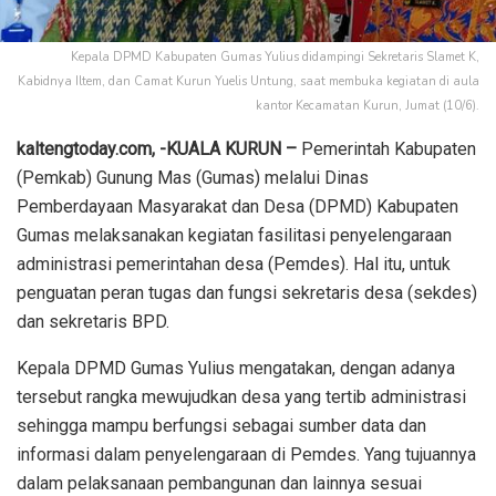
Kepala DPMD Kabupaten Gumas Yulius didampingi Sekretaris Slamet K,
Kabidnya Iltem, dan Camat Kurun Yuelis Untung, saat membuka kegiatan di aula
kantor Kecamatan Kurun, Jumat (10/6).
kaltengtoday.com, -KUALA KURUN –
Pemerintah Kabupaten
(Pemkab) Gunung Mas (Gumas) melalui Dinas
Pemberdayaan Masyarakat dan Desa (DPMD) Kabupaten
Gumas melaksanakan kegiatan fasilitasi penyelengaraan
administrasi pemerintahan desa (Pemdes). Hal itu, untuk
penguatan peran tugas dan fungsi sekretaris desa (sekdes)
dan sekretaris BPD.
Kepala DPMD Gumas Yulius mengatakan, dengan adanya
tersebut rangka mewujudkan desa yang tertib administrasi
sehingga mampu berfungsi sebagai sumber data dan
informasi dalam penyelengaraan di Pemdes. Yang tujuannya
dalam pelaksanaan pembangunan dan lainnya sesuai