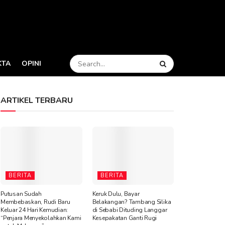
KTA
OPINI
ARTIKEL TERBARU
BERITA
BERITA
Putusan Sudah
Keruk Dulu, Bayar
Membebaskan, Rudi Baru
Belakangan? Tambang Silika
Keluar 24 Hari Kemudian:
di Sebabi Dituding Langgar
“Penjara Menyekolahkan Kami
Kesepakatan Ganti Rugi