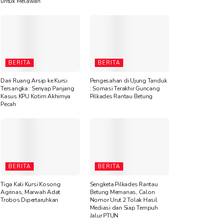
untuk Melawan”
BERITA
BERITA
Dari Ruang Arsip ke Kursi
Pengesahan di Ujung Tanduk
Tersangka : Senyap Panjang
: Somasi Terakhir Guncang
Kasus KPU Kotim Akhirnya
Pilkades Rantau Betung
Pecah
BERITA
BERITA
Tiga Kali Kursi Kosong
Sengketa Pilkades Rantau
Agrinas, Marwah Adat
Betung Memanas, Calon
Trobos Dipertaruhkan
Nomor Urut 2 Tolak Hasil
Mediasi dan Siap Tempuh
Jalur PTUN