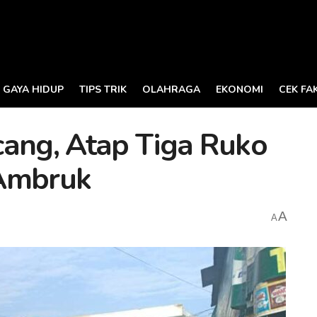
GAYA HIDUP
TIPS TRIK
OLAHRAGA
EKONOMI
CEK FA
cang, Atap Tiga Ruko
 Ambruk
A
A