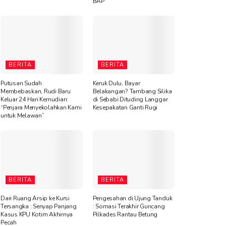
BAP
BERITA
BERITA
Putusan Sudah
Keruk Dulu, Bayar
Membebaskan, Rudi Baru
Belakangan? Tambang Silika
Keluar 24 Hari Kemudian:
di Sebabi Dituding Langgar
“Penjara Menyekolahkan Kami
Kesepakatan Ganti Rugi
untuk Melawan”
BERITA
BERITA
Dari Ruang Arsip ke Kursi
Pengesahan di Ujung Tanduk
Tersangka : Senyap Panjang
: Somasi Terakhir Guncang
Kasus KPU Kotim Akhirnya
Pilkades Rantau Betung
Pecah