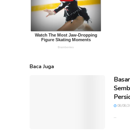
Baca Juga
Basar
Sembi
Persi
08/08/2
...