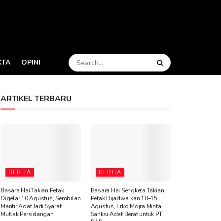
KTA
OPINI
ARTIKEL TERBARU
BERITA
BERITA
Basara Hai Takian Petak
Basara Hai Sengketa Takian
Digelar 10 Agustus, Sembilan
Petak Dijadwalkan 10–15
Mantir Adat Jadi Syarat
Agustus, Erko Mojra Minta
Mutlak Persidangan
Sanksi Adat Berat untuk PT