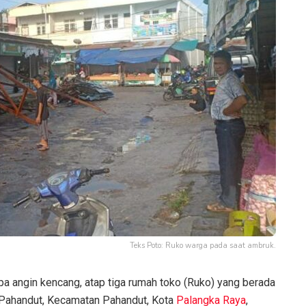
Teks Poto: Ruko warga pada saat ambruk.
pa angin kencang, atap tiga rumah toko (Ruko) yang berada
n Pahandut, Kecamatan Pahandut, Kota
Palangka Raya
,