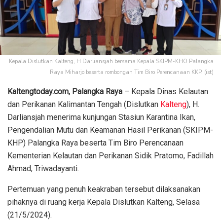
Kepala Dislutkan Kalteng, H Darliansjah bersama Kepala SKIPM-KHO Palangka
Raya Miharjo beserta rombongan Tim Biro Perencanaan KKP. (ist)
Kaltengtoday.com, Palangka Raya
– Kepala Dinas Kelautan
dan Perikanan Kalimantan Tengah (Dislutkan
Kalteng
), H.
Darliansjah menerima kunjungan Stasiun Karantina Ikan,
Pengendalian Mutu dan Keamanan Hasil Perikanan (SKIPM-
KHP) Palangka Raya beserta Tim Biro Perencanaan
Kementerian Kelautan dan Perikanan Sidik Pratomo, Fadillah
Ahmad, Triwadayanti.
Pertemuan yang penuh keakraban tersebut dilaksanakan
pihaknya di ruang kerja Kepala Dislutkan Kalteng, Selasa
(21/5/2024).