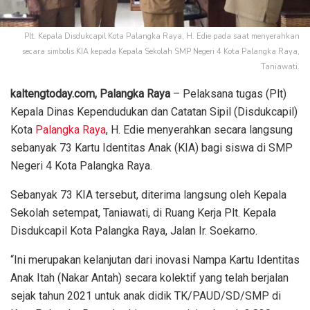
Plt. Kepala Disdukcapil Kota Palangka Raya, H. Edie pada saat menyerahkan
secara simbolis KIA kepada Kepala Sekolah SMP Negeri 4 Kota Palangka Raya,
Taniawati.
kaltengtoday.com, Palangka Raya
– Pelaksana tugas (Plt)
Kepala Dinas Kependudukan dan Catatan Sipil (Disdukcapil)
Kota
Palangka Raya
, H. Edie menyerahkan secara langsung
sebanyak 73 Kartu Identitas Anak (KIA) bagi siswa di SMP
Negeri 4 Kota Palangka Raya.
Sebanyak 73 KIA tersebut, diterima langsung oleh Kepala
Sekolah setempat, Taniawati, di Ruang Kerja Plt. Kepala
Disdukcapil Kota Palangka Raya, Jalan Ir. Soekarno.
“Ini merupakan kelanjutan dari inovasi Nampa Kartu Identitas
Anak Itah (Nakar Antah) secara kolektif yang telah berjalan
sejak tahun 2021 untuk anak didik TK/PAUD/SD/SMP di