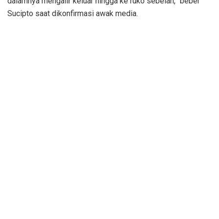
dalamnya mengalir keluar hingga ke ruko sebelah,” beber
Sucipto saat dikonfirmasi awak media.