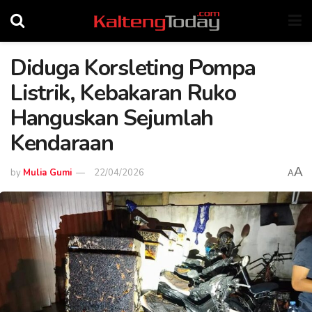
Diduga Korsleting Pompa
Listrik, Kebakaran Ruko
Hanguskan Sejumlah
Kendaraan
A
by
Mulia Gumi
22/04/2026
A