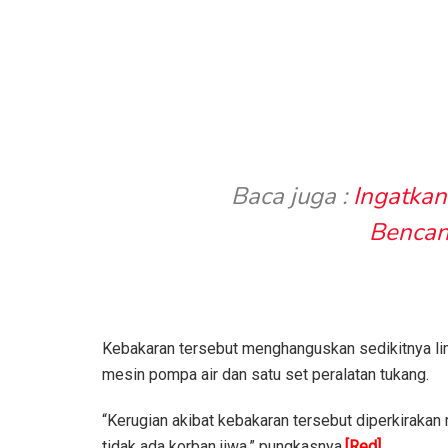
Baca juga :
Ingatka
Bencan
Kebakaran tersebut menghanguskan sedikitnya lim
mesin pompa air dan satu set peralatan tukang.
“Kerugian akibat kebakaran tersebut diperkirakan 
tidak ada korban jiwa,” pungkasnya.
[Red]