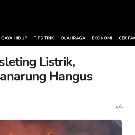
GAYA HIDUP
TIPS TRIK
OLAHRAGA
EKONOMI
CEK FA
eting Listrik,
Panarung Hangus
A
A