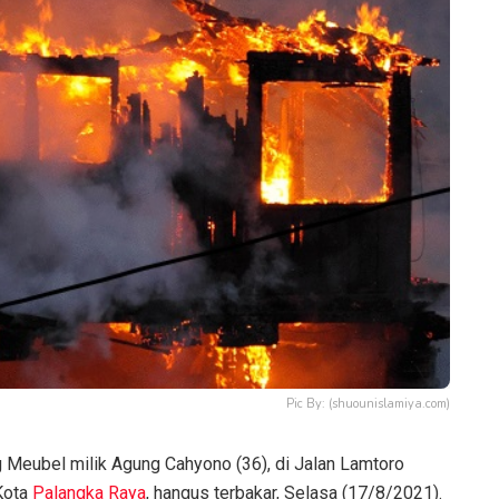
Pic By: (shuounislamiya.com)
Meubel milik Agung Cahyono (36), di Jalan Lamtoro
Kota
Palangka Raya
, hangus terbakar, Selasa (17/8/2021).