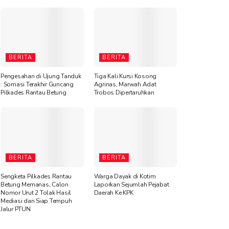
BERITA
BERITA
Pengesahan di Ujung Tanduk
Tiga Kali Kursi Kosong
: Somasi Terakhir Guncang
Agrinas, Marwah Adat
Pilkades Rantau Betung
Trobos Dipertaruhkan
BERITA
BERITA
Sengketa Pilkades Rantau
Warga Dayak di Kotim
Betung Memanas, Calon
Laporkan Sejumlah Pejabat
Nomor Urut 2 Tolak Hasil
Daerah Ke KPK
Mediasi dan Siap Tempuh
Jalur PTUN