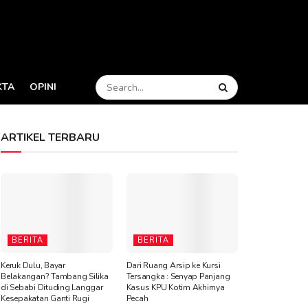
KTA
OPINI
ARTIKEL TERBARU
BERITA
BERITA
Keruk Dulu, Bayar
Dari Ruang Arsip ke Kursi
Belakangan? Tambang Silika
Tersangka : Senyap Panjang
di Sebabi Dituding Langgar
Kasus KPU Kotim Akhirnya
Kesepakatan Ganti Rugi
Pecah