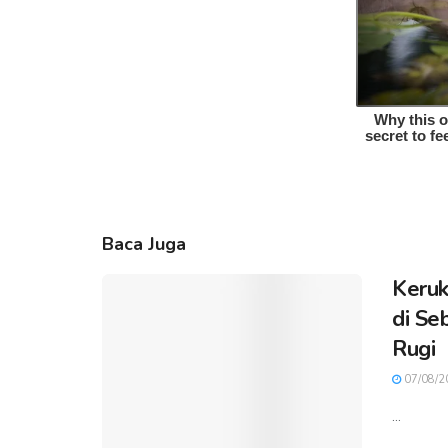
Baca Juga
Keruk
di Se
Rugi
07/08/2
...