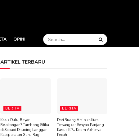
KTA
OPINI
ARTIKEL TERBARU
BERITA
BERITA
Keruk Dulu, Bayar
Dari Ruang Arsip ke Kursi
Belakangan? Tambang Silika
Tersangka : Senyap Panjang
di Sebabi Dituding Langgar
Kasus KPU Kotim Akhirnya
Kesepakatan Ganti Rugi
Pecah