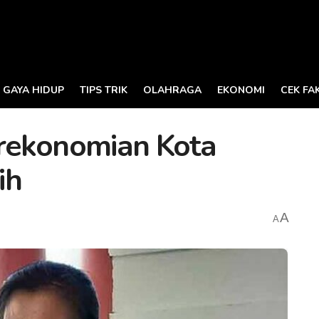
GAYA HIDUP
TIPS TRIK
OLAHRAGA
EKONOMI
CEK FA
rekonomian Kota
ih
A
A