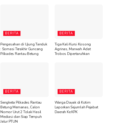
BERITA
BERITA
Pengesahan di Ujung Tanduk
Tiga Kali Kursi Kosong
: Somasi Terakhir Guncang
Agrinas, Marwah Adat
Pilkades Rantau Betung
Trobos Dipertaruhkan
BERITA
BERITA
Sengketa Pilkades Rantau
Warga Dayak di Kotim
Betung Memanas, Calon
Laporkan Sejumlah Pejabat
Nomor Urut 2 Tolak Hasil
Daerah Ke KPK
Mediasi dan Siap Tempuh
Jalur PTUN