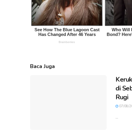
Baca Juga
Keruk
di Se
Rugi
07/08/2
...