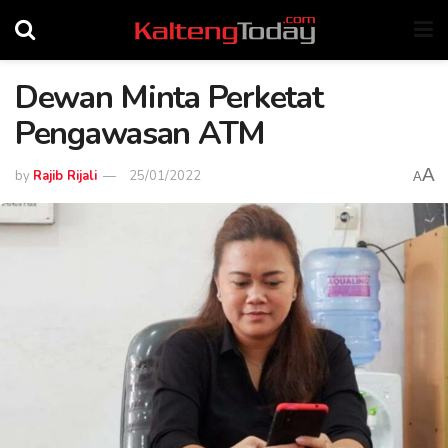
Dewan Minta Perketat
Pengawasan ATM
A
by
Rajib Rijali
25/01/2022
A