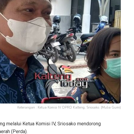
Keterangan : Ketua Komisi IV DPRD Kalteng, Sriosako. (Mulia Gumi)
g melalui Ketua Komisi IV, Sriosako mendorong
erah (Perda).