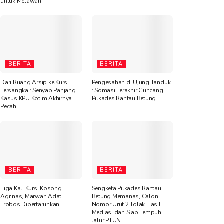
untuk Melawan”
BERITA
BERITA
Dari Ruang Arsip ke Kursi
Pengesahan di Ujung Tanduk
Tersangka : Senyap Panjang
: Somasi Terakhir Guncang
Kasus KPU Kotim Akhirnya
Pilkades Rantau Betung
Pecah
BERITA
BERITA
Tiga Kali Kursi Kosong
Sengketa Pilkades Rantau
Agrinas, Marwah Adat
Betung Memanas, Calon
Trobos Dipertaruhkan
Nomor Urut 2 Tolak Hasil
Mediasi dan Siap Tempuh
Jalur PTUN