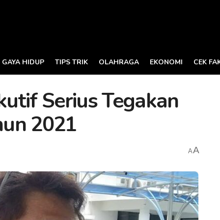
GAYA HIDUP
TIPS TRIK
OLAHRAGA
EKONOMI
CEK FA
utif Serius Tegakan
hun 2021
A
A