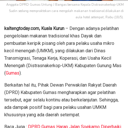
Anggota DPRD Gumas Untung J Bangas bersama Kepala Distrasnakerkop-UKM
Sudin sedang mempraktekan cara mengolah makanan tradisional dilakukan di
aula hotel setempat, Rabu (18/5).
kaltengtoday.com, Kuala Kurun
– Dengan adanya pelatihan
pengelolaan makanan tradisional khas Dayak dan
pembuatan keripik pisang oleh para pelaku usaha mikro
kecil menengah (UMKM), yang dilakukan dari Dinas
Transmigrasi, Tenaga Kerja, Koperasi, dan Usaha Kecil
Menengah (Distrasnakerkop-UKM) Kabupaten Gunung Mas
(
Gumas
).
Berkaitan hal itu, Pihak Dewan Perwakilan Rakyat Daerah
(DPRD) Kabupaten Gumas mengharapkan agar pelatihan
tersebut, agar selalu kontinu atau berkelanjutan. Sehingga,
ada dampak positif bagi para pelaku usahan UMKM
khususnya yang ada daerah setempat.
Baca Juga :
DPRD Gumas Harap Jalan Soekarno Diperbaiki