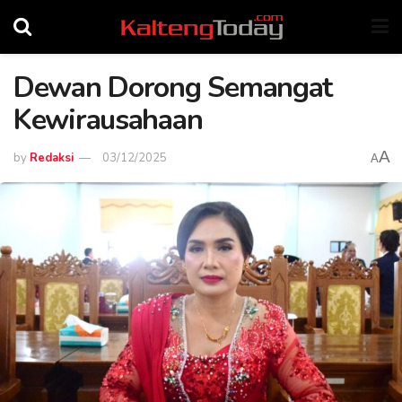
Dewan Dorong Semangat
Kewirausahaan
A
by
Redaksi
03/12/2025
A