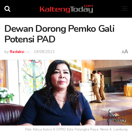
Dewan Dorong Pemko Gali
Potensi PAD
A
by
Redaksi
19/08/2021
A
Poto: Ketua Komisi B DPRD Kota Palangka Raya, Nenie A. Lambung