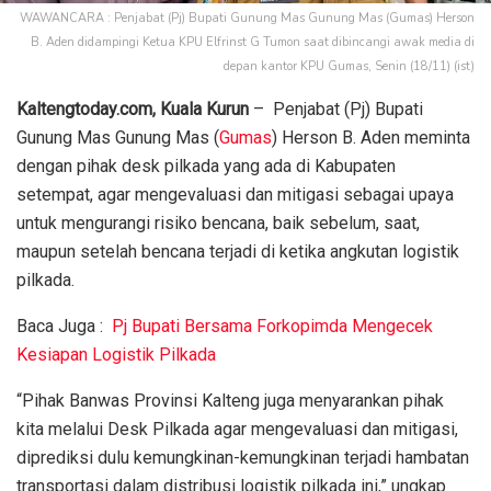
WAWANCARA : Penjabat (Pj) Bupati Gunung Mas Gunung Mas (Gumas) Herson
B. Aden didampingi Ketua KPU Elfrinst G Tumon saat dibincangi awak media di
depan kantor KPU Gumas, Senin (18/11) (ist)
Kaltengtoday.com,
Kuala Kurun
– Penjabat (Pj) Bupati
Gunung Mas Gunung Mas (
Gumas
) Herson B. Aden meminta
dengan pihak desk pilkada yang ada di Kabupaten
setempat, agar mengevaluasi dan mitigasi sebagai upaya
untuk mengurangi risiko bencana, baik sebelum, saat,
maupun setelah bencana terjadi di ketika angkutan logistik
pilkada.
Baca Juga :
Pj Bupati Bersama Forkopimda Mengecek
Kesiapan Logistik Pilkada
“Pihak Banwas Provinsi Kalteng juga menyarankan pihak
kita melalui Desk Pilkada agar mengevaluasi dan mitigasi,
diprediksi dulu kemungkinan-kemungkinan terjadi hambatan
transportasi dalam distribusi logistik pilkada ini,” ungkap