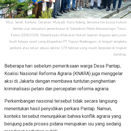
Musi, Sendi, Kartono, Gerakan, Mulyadi, Karsi Koleng, bersama tim kuasa hukum
berfoto usai menjalani pemeriksaan di Satreskrim Polres Kotawaringin Timur,
Kamis (25/6/2026). Pemeriksaan dilakukan terkait laporan dugaan pencurian
buah kelapa sawit yang dilaporkan PT Tapian Nadenggan, di tengah sengketa
perdata atas lahan seluas sekitar 179 hektare yang masih berproses di tingkat
banding.
Beberapa hari sebelum pemeriksaan warga Desa Pantap,
Koalisi Nasional Reforma Agraria (KNARA) juga menggelar
aksi di Jakarta dengan membawa tuntutan penghentian
kriminalisasi petani dan percepatan reforma agraria.
Perkembangan nasional tersebut tidak secara langsung
menentukan hasil penyidikan perkara Pantap. Namun,
konteks tersebut menunjukkan bahwa konflik agraria yang
berujung pada proses pidana merupakan isu yang sedang