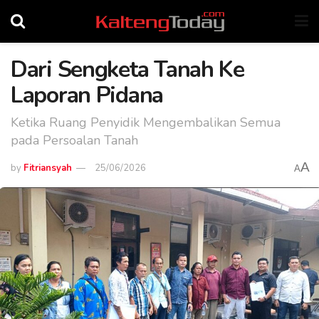
Dari Sengketa Tanah Ke
Laporan Pidana
Ketika Ruang Penyidik Mengembalikan Semua
pada Persoalan Tanah
A
by
Fitriansyah
25/06/2026
A