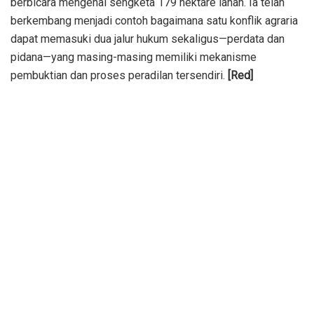
berbicara mengenai sengketa 179 hektare lahan. Ia telah
berkembang menjadi contoh bagaimana satu konflik agraria
dapat memasuki dua jalur hukum sekaligus—perdata dan
pidana—yang masing-masing memiliki mekanisme
pembuktian dan proses peradilan tersendiri.
[Red]