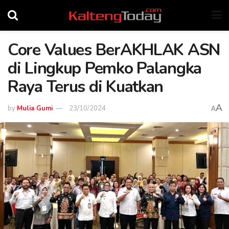
Core Values BerAKHLAK ASN
di Lingkup Pemko Palangka
Raya Terus di Kuatkan
A
by
Mulia Gumi
23/10/2024
A