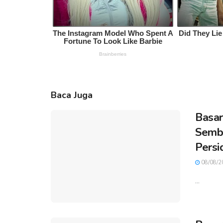
Baca Juga
Basar
Sembi
Persi
08/08/2
...