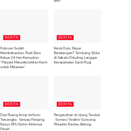
BAP
BERITA
BERITA
Putusan Sudah
Keruk Dulu, Bayar
Membebaskan, Rudi Baru
Belakangan? Tambang Silika
Keluar 24 Hari Kemudian:
di Sebabi Dituding Langgar
“Penjara Menyekolahkan Kami
Kesepakatan Ganti Rugi
untuk Melawan”
BERITA
BERITA
Dari Ruang Arsip ke Kursi
Pengesahan di Ujung Tanduk
Tersangka : Senyap Panjang
: Somasi Terakhir Guncang
Kasus KPU Kotim Akhirnya
Pilkades Rantau Betung
Pecah