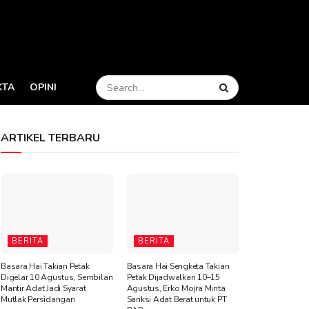
KTA
OPINI
ARTIKEL TERBARU
BERITA
BERITA
Basara Hai Takian Petak
Basara Hai Sengketa Takian
Digelar 10 Agustus, Sembilan
Petak Dijadwalkan 10–15
Mantir Adat Jadi Syarat
Agustus, Erko Mojra Minta
Mutlak Persidangan
Sanksi Adat Berat untuk PT