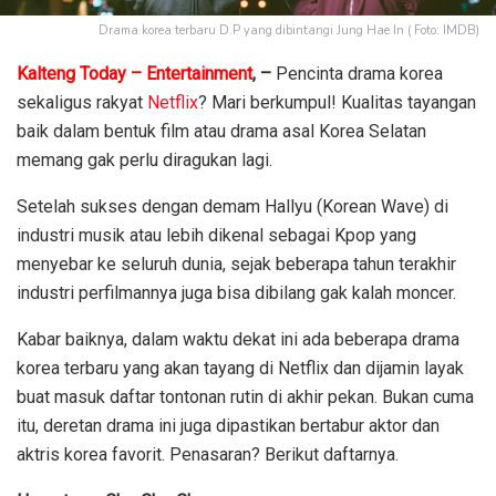
Drama korea terbaru D.P yang dibintangi Jung Hae In ( Foto: IMDB)
Kalteng Today – Entertainment
,
–
Pencinta drama korea
sekaligus rakyat
Netflix
? Mari berkumpul! Kualitas tayangan
baik dalam bentuk film atau drama asal Korea Selatan
memang gak perlu diragukan lagi.
Setelah sukses dengan demam Hallyu (Korean Wave) di
industri musik atau lebih dikenal sebagai Kpop yang
menyebar ke seluruh dunia, sejak beberapa tahun terakhir
industri perfilmannya juga bisa dibilang gak kalah moncer.
Kabar baiknya, dalam waktu dekat ini ada beberapa drama
korea terbaru yang akan tayang di Netflix dan dijamin layak
buat masuk daftar tontonan rutin di akhir pekan. Bukan cuma
itu, deretan drama ini juga dipastikan bertabur aktor dan
aktris korea favorit. Penasaran? Berikut daftarnya.