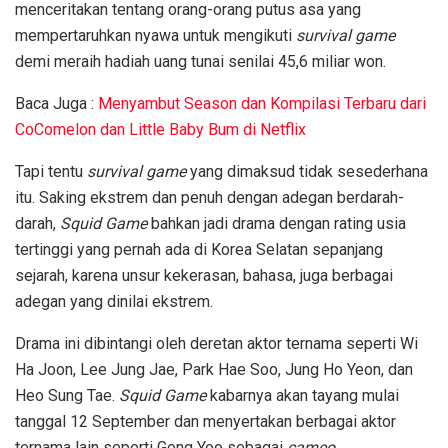
menceritakan tentang orang-orang putus asa yang
mempertaruhkan nyawa untuk mengikuti
survival game
demi meraih hadiah uang tunai senilai 45,6 miliar won.
Baca Juga :
Menyambut Season dan Kompilasi Terbaru dari
CoComelon dan Little Baby Bum di Netflix
Tapi tentu
survival game
yang dimaksud tidak sesederhana
itu. Saking ekstrem dan penuh dengan adegan berdarah-
darah,
Squid Game
bahkan jadi drama dengan rating usia
tertinggi yang pernah ada di Korea Selatan sepanjang
sejarah, karena unsur kekerasan, bahasa, juga berbagai
adegan yang dinilai ekstrem.
Drama ini dibintangi oleh deretan aktor ternama seperti Wi
Ha Joon, Lee Jung Jae, Park Hae Soo, Jung Ho Yeon, dan
Heo Sung Tae.
Squid Game
kabarnya akan tayang mulai
tanggal 12 September dan menyertakan berbagai aktor
ternama lain seperti Gong Yoo sebagai
cameo
.