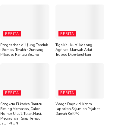
BERITA
BERITA
Pengesahan di Ujung Tanduk
Tiga Kali Kursi Kosong
: Somasi Terakhir Guncang
Agrinas, Marwah Adat
Pilkades Rantau Betung
Trobos Dipertaruhkan
BERITA
BERITA
Sengketa Pilkades Rantau
Warga Dayak di Kotim
Betung Memanas, Calon
Laporkan Sejumlah Pejabat
Nomor Urut 2 Tolak Hasil
Daerah Ke KPK
Mediasi dan Siap Tempuh
Jalur PTUN