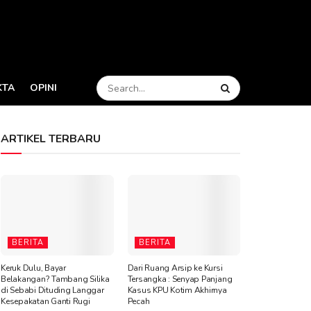
KTA
OPINI
ARTIKEL TERBARU
BERITA
BERITA
Keruk Dulu, Bayar
Dari Ruang Arsip ke Kursi
Belakangan? Tambang Silika
Tersangka : Senyap Panjang
di Sebabi Dituding Langgar
Kasus KPU Kotim Akhirnya
Kesepakatan Ganti Rugi
Pecah