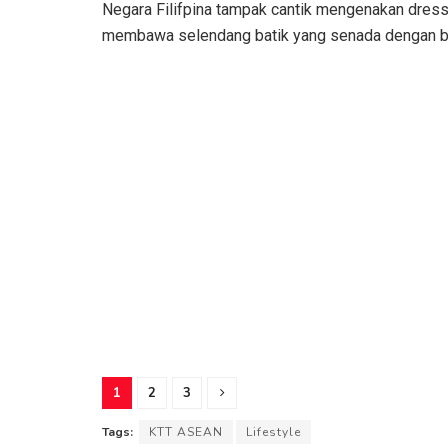
Negara Filifpina tampak cantik mengenakan dress 
membawa selendang batik yang senada dengan ba
1
2
3
Tags:
KTT ASEAN
Lifestyle