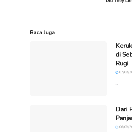
Baca Juga
Keruk
di Se
Rugi
07/08/2
...
Dari 
Panja
06/08/2