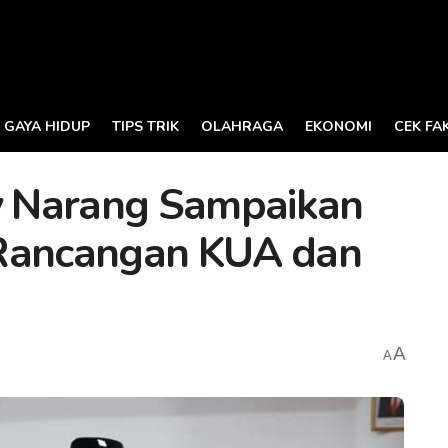
GAYA HIDUP
TIPS TRIK
OLAHRAGA
EKONOMI
CEK FA
ty Narang Sampaikan
 Rancangan KUA dan
A
A