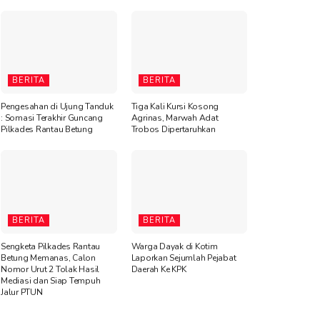
BERITA
BERITA
Pengesahan di Ujung Tanduk
Tiga Kali Kursi Kosong
: Somasi Terakhir Guncang
Agrinas, Marwah Adat
Pilkades Rantau Betung
Trobos Dipertaruhkan
BERITA
BERITA
Sengketa Pilkades Rantau
Warga Dayak di Kotim
Betung Memanas, Calon
Laporkan Sejumlah Pejabat
Nomor Urut 2 Tolak Hasil
Daerah Ke KPK
Mediasi dan Siap Tempuh
Jalur PTUN