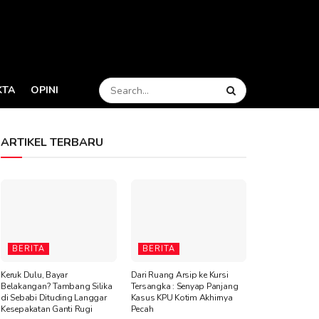
KTA
OPINI
ARTIKEL TERBARU
BERITA
BERITA
Keruk Dulu, Bayar
Dari Ruang Arsip ke Kursi
Belakangan? Tambang Silika
Tersangka : Senyap Panjang
di Sebabi Dituding Langgar
Kasus KPU Kotim Akhirnya
Kesepakatan Ganti Rugi
Pecah