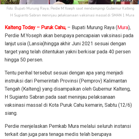
Foto: Bupati Murung Raya, Perdie M.Yoseph saat mendampingi Gubernur Kalteng
H Sugianto Sabran meninjau pelaksanaan vaksinasi massal di SMAN 1 Mura
Kalteng Today – Puruk Cahu,
– Bupati Murung Raya (
Mura
),
Perdie M.Yoseph akan berupaya pencapaian vaksinasi pada
lanjut usia (Lansia)hingga akhir Juni 2021 sesuai dengan
target yang telah ditentukan yakni berkisar pada 40 persen
hingga 50 persen.
Tentu perihal tersebut sesuai dengan apa yang menjadi
instruksi dari Pemerintah Provinsi (Pemprov) Kalimantan
Tengah (Kalteng) yang disampaikan oleh Gubernur Kalteng,
H Sugianto Sabran pada saat meninjau pelaksanaan
vaksinasi massal di Kota Puruk Cahu kemarin, Sabtu (12/6)
siang.
Perdie menjelaskan Pemkab Mura melalui seluruh instansi
terkait dan juga para tenaga medis telah berupaya