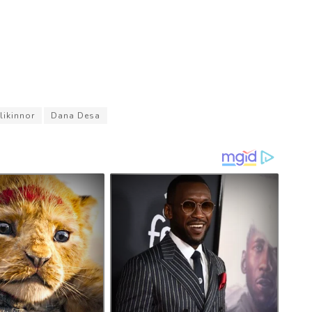
likinnor
Dana Desa