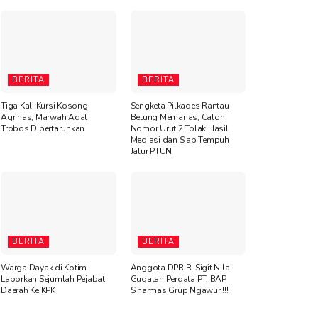
BERITA
BERITA
Tiga Kali Kursi Kosong
Sengketa Pilkades Rantau
Agrinas, Marwah Adat
Betung Memanas, Calon
Trobos Dipertaruhkan
Nomor Urut 2 Tolak Hasil
Mediasi dan Siap Tempuh
Jalur PTUN
BERITA
BERITA
Warga Dayak di Kotim
Anggota DPR RI Sigit Nilai
Laporkan Sejumlah Pejabat
Gugatan Perdata PT. BAP
Daerah Ke KPK
Sinarmas Grup Ngawur !!!