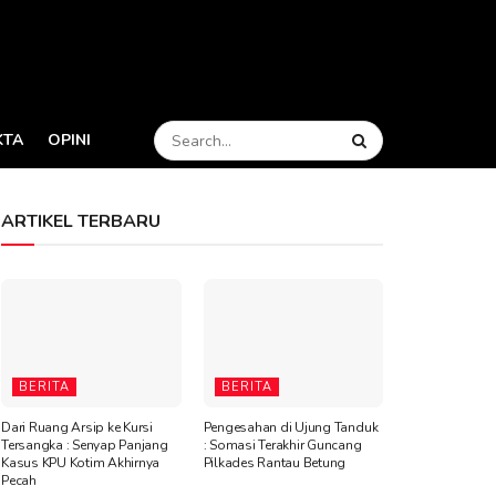
KTA
OPINI
ARTIKEL TERBARU
BERITA
BERITA
Dari Ruang Arsip ke Kursi
Pengesahan di Ujung Tanduk
Tersangka : Senyap Panjang
: Somasi Terakhir Guncang
Kasus KPU Kotim Akhirnya
Pilkades Rantau Betung
Pecah