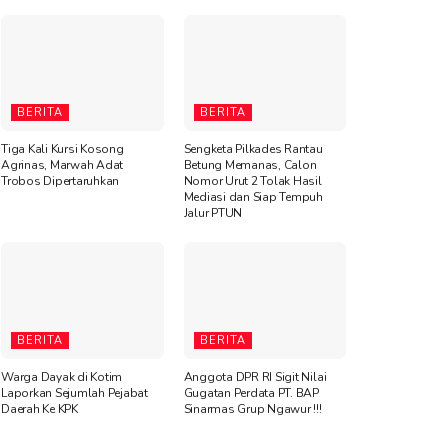
BERITA
BERITA
Tiga Kali Kursi Kosong
Sengketa Pilkades Rantau
Agrinas, Marwah Adat
Betung Memanas, Calon
Trobos Dipertaruhkan
Nomor Urut 2 Tolak Hasil
Mediasi dan Siap Tempuh
Jalur PTUN
BERITA
BERITA
Warga Dayak di Kotim
Anggota DPR RI Sigit Nilai
Laporkan Sejumlah Pejabat
Gugatan Perdata PT. BAP
Daerah Ke KPK
Sinarmas Grup Ngawur !!!