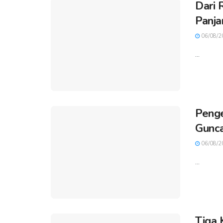
Dari 
Panja
06/08/2
...
Penge
Gunca
06/08/2
...
Tiga 