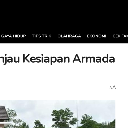
GAYA HIDUP
TIPS TRIK
OLAHRAGA
EKONOMI
CEK FA
injau Kesiapan Armada
A
A