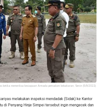
as ketika memeriksa kesiapaan Armada pemadam kebakaran, Senin (5/9/2022).
ariyas melakukan inspeksi mendadak (Sidak) ke Kantor
u di Penyang Hinje Simpei tersebut ingin mengecek dan