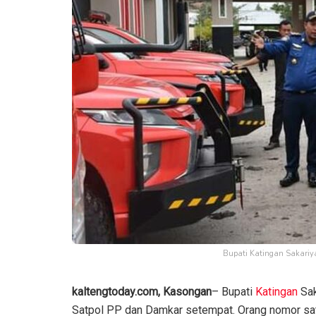
Bupati Katingan Sakariy
kaltengtoday.com, Kasongan
– Bupati
Katingan
Sak
Satpol PP dan Damkar setempat. Orang nomor sat