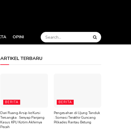
KTA
OPINI
ARTIKEL TERBARU
BERITA
BERITA
Dari Ruang Arsip ke Kursi
Pengesahan di Ujung Tanduk
Tersangka : Senyap Panjang
: Somasi Terakhir Guncang
Kasus KPU Kotim Akhirnya
Pilkades Rantau Betung
Pecah