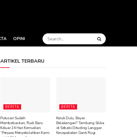
KTA
OPINI
ARTIKEL TERBARU
BERITA
BERITA
Putusan Sudah
Keruk Dulu, Bayar
Membebaskan, Rudi Baru
Belakangan? Tambang Silika
Keluar 24 Hari Kemudian:
di Sebabi Dituding Langgar
“Penjara Menyekolahkan Kami
Kesepakatan Ganti Rugi