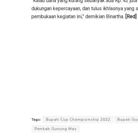
“Kalau dana yang kurang sebanyak ada Rp. 42 juta
dukungan kepercayaan, dan tulus ikhlasnya yang 
pembukaan kegiatan ini,” demikian Binartha.
[Red]
Tags:
Bupati Cup Championship 2022
Bupati G
Pemkab Gunung Mas