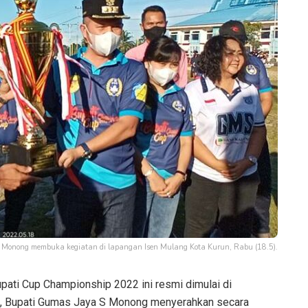
Monong membuka kegiatan di lapangan Isen Mulang Kota Kurun, Rabu (18.5).
pati Cup Championship 2022 ini resmi dimulai di
an, Bupati Gumas Jaya S Monong menyerahkan secara