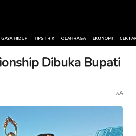
GAYA HIDUP
TIPS TRIK
OLAHRAGA
EKONOMI
CEK FA
onship Dibuka Bupati
A
A