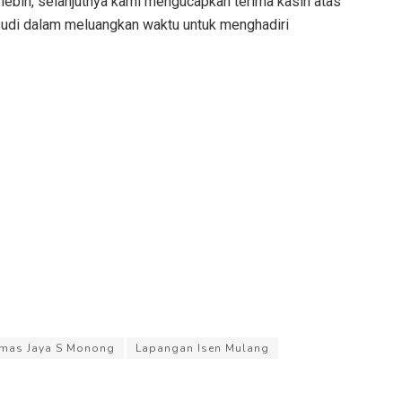
 lebih, selanjutnya kami mengucapkan terima kasih atas
sudi dalam meluangkan waktu untuk menghadiri
umas Jaya S Monong
Lapangan Isen Mulang