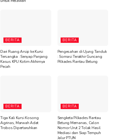
untuk Melawan”
BERITA
BERITA
Dari Ruang Arsip ke Kursi
Pengesahan di Ujung Tanduk
Tersangka : Senyap Panjang
: Somasi Terakhir Guncang
Kasus KPU Kotim Akhirnya
Pilkades Rantau Betung
Pecah
BERITA
BERITA
Tiga Kali Kursi Kosong
Sengketa Pilkades Rantau
Agrinas, Marwah Adat
Betung Memanas, Calon
Trobos Dipertaruhkan
Nomor Urut 2 Tolak Hasil
Mediasi dan Siap Tempuh
Jalur PTUN