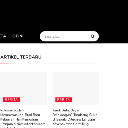
KTA
OPINI
ARTIKEL TERBARU
BERITA
BERITA
Putusan Sudah
Keruk Dulu, Bayar
Membebaskan, Rudi Baru
Belakangan? Tambang Silika
Keluar 24 Hari Kemudian:
di Sebabi Dituding Langgar
“Penjara Menyekolahkan Kami
Kesepakatan Ganti Rugi