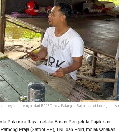
ana kegiatan petugas dari BPPRD Kota Palangka Raya saat di lapangan. (ist)
ta Palangka Raya melalui Badan Pengelola Pajak dan
 Pamong Praja (Satpol PP), TNI, dan Polri, melaksanakan