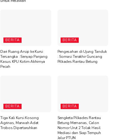
untuk Melawan”
BERITA
BERITA
Dari Ruang Arsip ke Kursi
Pengesahan di Ujung Tanduk
Tersangka : Senyap Panjang
: Somasi Terakhir Guncang
Kasus KPU Kotim Akhirnya
Pilkades Rantau Betung
Pecah
BERITA
BERITA
Tiga Kali Kursi Kosong
Sengketa Pilkades Rantau
Agrinas, Marwah Adat
Betung Memanas, Calon
Trobos Dipertaruhkan
Nomor Urut 2 Tolak Hasil
Mediasi dan Siap Tempuh
Jalur PTUN