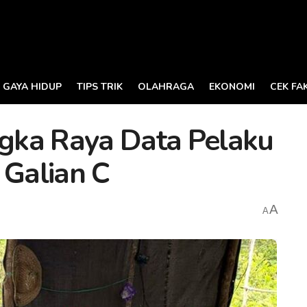
GAYA HIDUP
TIPS TRIK
OLAHRAGA
EKONOMI
CEK FA
gka Raya Data Pelaku
 Galian C
A
A