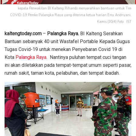
kepala Perwakilan BI Kalteng Rihando menyerahkan bantuan untuk Tim
COVID-19 Pemko Palangka Raya yang diterima ketua harian Emy Andriyani,
Kamis (30/4) Foto : IST
kaltengtoday.com
–
Palangka Raya.
BI Kalteng Serahkan
Bantuan sebanyak 40 unit Wastafel Portable Kepada Gugus
Tugas Covid-19 untuk menekan Penyebaran Covid 19 di
Kota
Palangka Raya
. Nantinya puluhan tempat cuci tangan
ini akan diletakkan pada tempat-tempat umum seperti pasar,
rumah sakit, taman kota, pelabuhan, dan tempat ibadah.