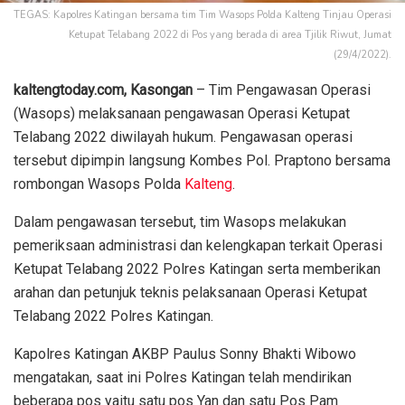
TEGAS: Kapolres Katingan bersama tim Tim Wasops Polda Kalteng Tinjau Operasi
Ketupat Telabang 2022 di Pos yang berada di area Tjilik Riwut, Jumat
(29/4/2022).
kaltengtoday.com, Kasongan
– Tim Pengawasan Operasi
(Wasops) melaksanaan pengawasan Operasi Ketupat
Telabang 2022 diwilayah hukum. Pengawasan operasi
tersebut dipimpin langsung Kombes Pol. Praptono bersama
rombongan Wasops Polda
Kalteng
.
Dalam pengawasan tersebut, tim Wasops melakukan
pemeriksaan administrasi dan kelengkapan terkait Operasi
Ketupat Telabang 2022 Polres Katingan serta memberikan
arahan dan petunjuk teknis pelaksanaan Operasi Ketupat
Telabang 2022 Polres Katingan.
Kapolres Katingan AKBP Paulus Sonny Bhakti Wibowo
mengatakan, saat ini Polres Katingan telah mendirikan
beberapa pos yaitu satu pos Yan dan satu Pos Pam