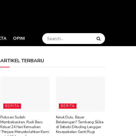
KTA
OPINI
ARTIKEL TERBARU
BERITA
BERITA
Putusan Sudah
Keruk Dulu, Bayar
Membebaskan, Rudi Baru
Belakangan? Tambang Silika
Keluar 24 Hari Kemudian:
di Sebabi Dituding Langgar
“Penjara Menyekolahkan Kami
Kesepakatan Ganti Rugi