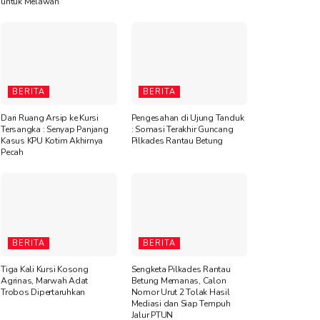
untuk Melawan”
BERITA
BERITA
Dari Ruang Arsip ke Kursi
Pengesahan di Ujung Tanduk
Tersangka : Senyap Panjang
: Somasi Terakhir Guncang
Kasus KPU Kotim Akhirnya
Pilkades Rantau Betung
Pecah
BERITA
BERITA
Tiga Kali Kursi Kosong
Sengketa Pilkades Rantau
Agrinas, Marwah Adat
Betung Memanas, Calon
Trobos Dipertaruhkan
Nomor Urut 2 Tolak Hasil
Mediasi dan Siap Tempuh
Jalur PTUN