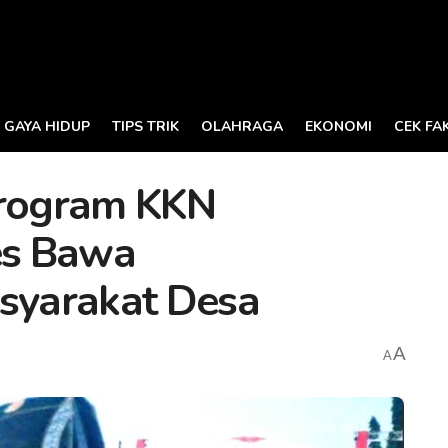
GAYA HIDUP
TIPS TRIK
OLAHRAGA
EKONOMI
CEK FA
Program KKN
es Bawa
yarakat Desa
A
A